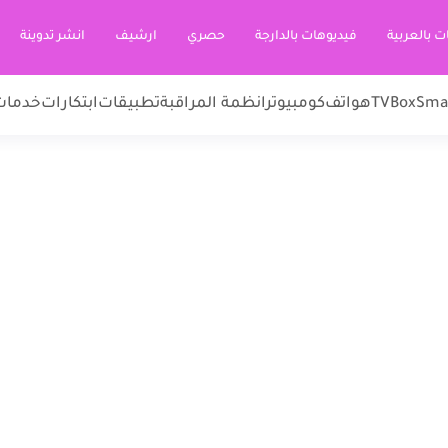
ت بالعربية
فيديوهات بالدارجة
حصري
ارشيف
انشر تدوينة
Sma
TVBox
هواتف
كومبيوتر
انظمة المراقبة
تطبيقات
ابتكارات
خدمات