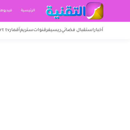
الرئيسية
فيديوها
أخبار
استقبال فضائي
ريسيفر
قنوات
ستريم
أقمار
rt tv