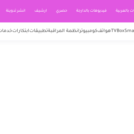
ت بالعربية
فيديوهات بالدارجة
حصري
ارشيف
انشر تدوينة
Sma
TVBox
هواتف
كومبيوتر
انظمة المراقبة
تطبيقات
ابتكارات
خدمات