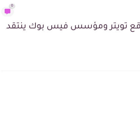
0
موقع ‏تويتر ‏ومؤسس ‏فيس ‏بوك ينتقد