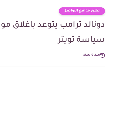
اغلاق ‏مواقع ‏التواصل
دونالد ‏ترامب ‏يتوعد ‏باغلاق ‏
‏سياسة ‏تويتر
منذ 6 سنة