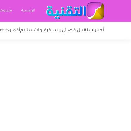
الرئيسية
فيديوها
أخبار
استقبال فضائي
ريسيفر
قنوات
ستريم
أقمار
rt tv