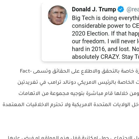
الى تقديم ميزة خاصة بالتحقق والاطلاع على الحقائق وتسمى Fact-
غريدات الخاصة بالرئيس الامريكي دونالد ترامب في تغريدتين
ن خلالها قام مباشرة بتوجيه مجموعة من الاتهامات
خل الولايات المتحدة الامريكية ولا تحترم الاخلاقيات المعتمدة
صل الاجتماعي حول امكانية قفل هذه المواقع او فرض عليها