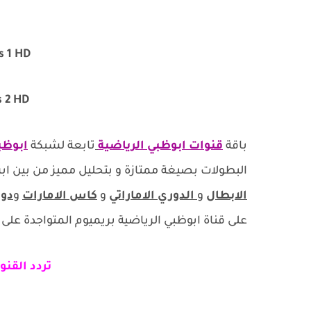
s 1 HD
Abu Dhabi Sports 2 HD
باقة
قنوات ابوظبي الرياضية
تابعة لشبكة
ابوظ
البطولات بصيغة ممتازة و بتحليل مميز من بين ابر
الابطال
و
الدوري الاماراتي
و
كاس الامارات
و
دور
على قناة ابوظبي الرياضية بريميوم المتواجدة على
تردد القنو