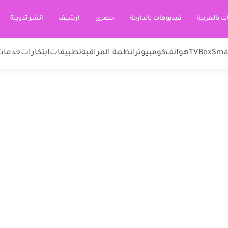
ت بالعربية
فيديوهات بالدارجة
حصري
ارشيف
انشر تدوينة
Sma
TVBox
هواتف
كومبيوتر
انظمة المراقبة
تطبيقات
ابتكارات
خدمات