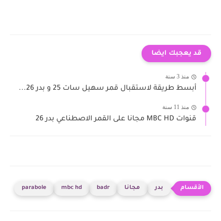
قد يعجبك ايضا
منذ 3 سنة
أبسط طريقة لاستقبال قمر سهيل سات 25 و بدر 26...
منذ 11 سنة
قنوات MBC HD مجانا على القمر الاصطناعي بدر 26
بدر
مجانا
badr
mbc hd
parabole