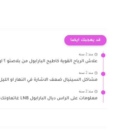
قد يعجبك ايضا
منذ 2 سنة
علاش الرياح القوية كاطيح البارابول من بلاصتو ؟ ا
منذ 2 سنة
مشاكل السينيال ضعف الاشارة في النهار او الليل ا
منذ 2 سنة
معلومات على الراس ديال البارابول LNB غاتعاونك فضبط الصحن أو...