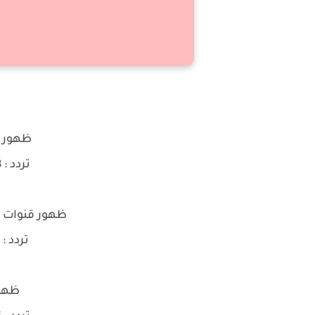
ظهور قناة D
تردد : 10758 | V | 27500
ظهور قنوات Alkass One - Alkass Two
تردد : 10777 | H | 27500
ظهور ق