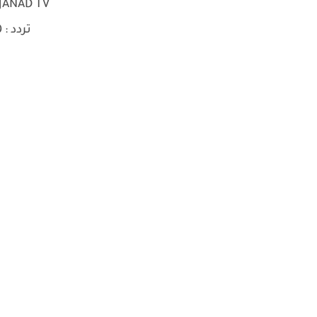
JANAD TV
تردد : 11680 | H | 27500