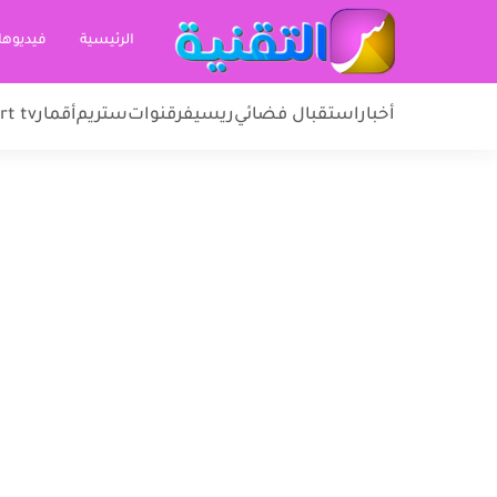
الرئيسية
فيديوها
أخبار
استقبال فضائي
ريسيفر
قنوات
ستريم
أقمار
rt tv