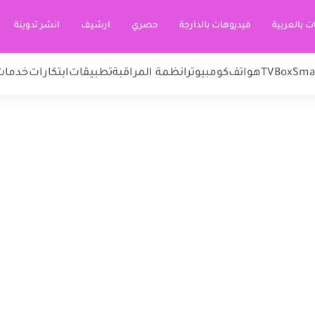
ت بالعربية
فيديوهات بالدارجة
حصري
ارشيف
انشر تدوينة
Sma
TVBox
هواتف
كومبيوتر
انظمة المراقبة
تطبيقات
ابتكارات
خدمات