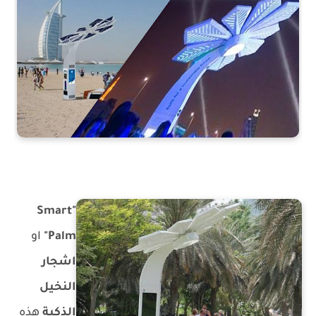
"Smart
Palm"
او
اشجار
النخيل
الذكية
هذه