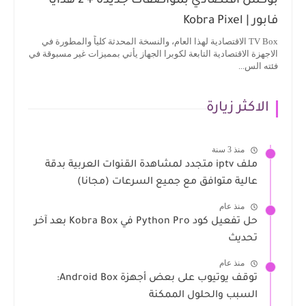
بوكس اقتصادي بمواصفات جديدة + 2 هدايا
فابور | Kobra Pixel
TV Box الاقتصادية لهذا العام، والنسخة المحدثة كلياً والمطورة في
الاجهزة الاقتصادية التابعة لكوبرا الجهاز يأتي بمميزات غير مسبوقة في
فئته الس...
الاكثر زيارة
منذ 3 سنة
ملف iptv متجدد لمشاهدة القنوات العربية بدقة
عالية متوافق مع جميع السرعات (مجانا)
منذ عام
حل تفعيل كود Python Pro في Kobra Box بعد آخر
تحديث
منذ عام
توقف يوتيوب على بعض أجهزة Android Box:
السبب والحلول الممكنة