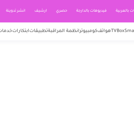
ت بالعربية
فيديوهات بالدارجة
حصري
ارشيف
انشر تدوينة
Sma
TVBox
هواتف
كومبيوتر
انظمة المراقبة
تطبيقات
ابتكارات
خدمات