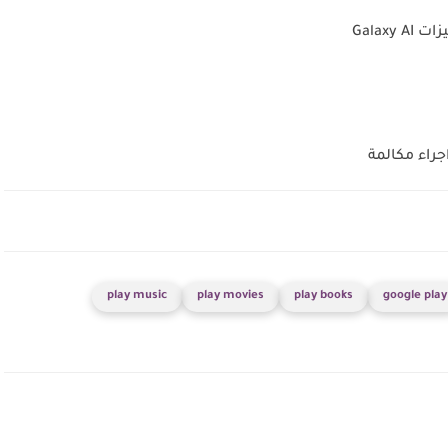
play music
play movies
play books
google play