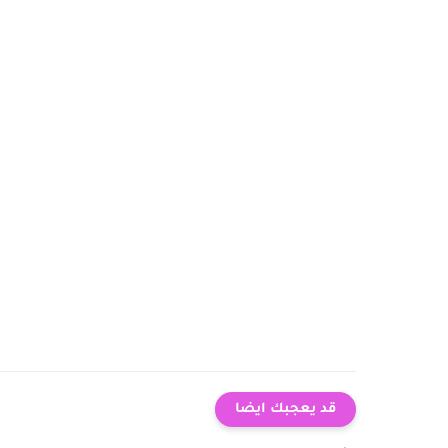
قد يعجبك ايضا