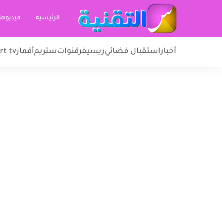
الرئيسية
فيديوها
أخبار
استقبال فضائي
ريسيفر
قنوات
ستريم
أقمار
rt tv