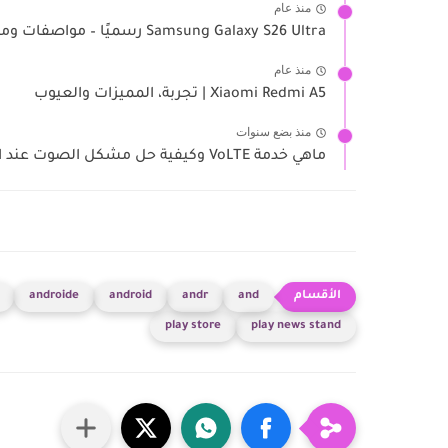
منذ عام
Samsung Galaxy S26 Ultra رسميًا – مواصفات وميزات Galaxy AI
منذ عام
Xiaomi Redmi A5 | تجربة، المميزات والعيوب
منذ بضع سنوات
ماهي خدمة VoLTE وكيفية حل مشكل الصوت عند اجراء مكالمة
androide
android
andr
and
play store
play news stand