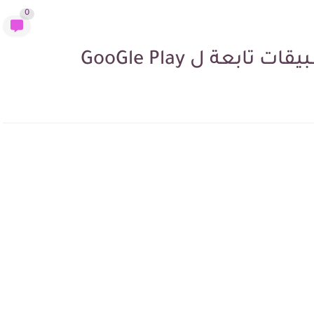
0
بعة ل GooGle Play