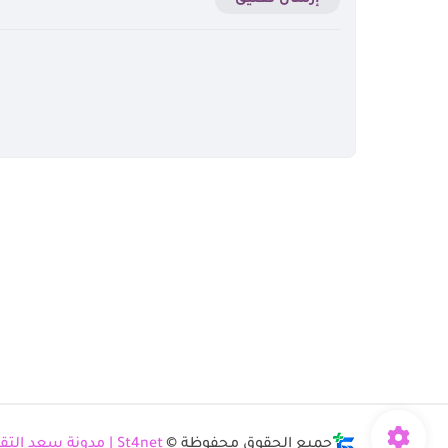
جميع الحقوق محفوظة ©
St4net | مدونة سعد التقنية