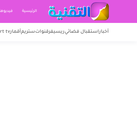
الرئيسية
فيديوها
أخبار
استقبال فضائي
ريسيفر
قنوات
ستريم
أقمار
rt tv