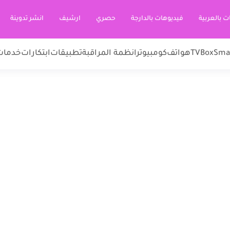
ت بالعربية
فيديوهات بالدارجة
حصري
ارشيف
انشر تدوينة
Sma
TVBox
هواتف
كومبيوتر
انظمة المراقبة
تطبيقات
ابتكارات
خدمات