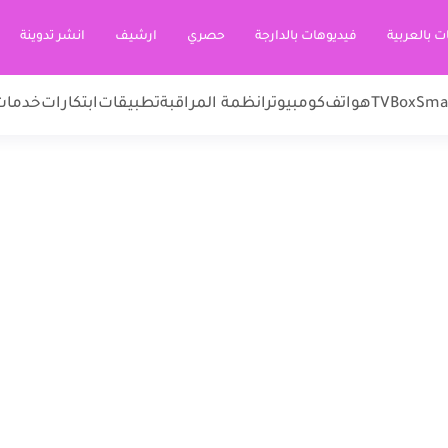
ت بالعربية
فيديوهات بالدارجة
حصري
ارشيف
انشر تدوينة
Sma
TVBox
هواتف
كومبيوتر
انظمة المراقبة
تطبيقات
ابتكارات
خدمات