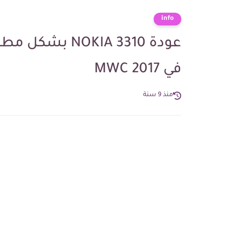
info
في MWC 2017
منذ 9 سنة