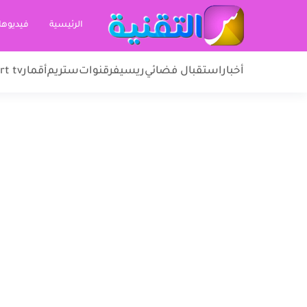
الرئيسية
فيديوها
أخبار
استقبال فضائي
ريسيفر
قنوات
ستريم
أقمار
rt tv