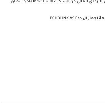
الترددي العالي
من الشبكات الا سلكية
5GHz
و النطاق