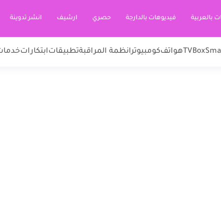
ت بالعربية
فيديوهات بالدارجة
حصري
ارشيف
انشر تدوينة
Sma
TVBox
هواتف
كومبيوتر
انظمة المراقبة
تطبيقات
ابتكارات
خدمات