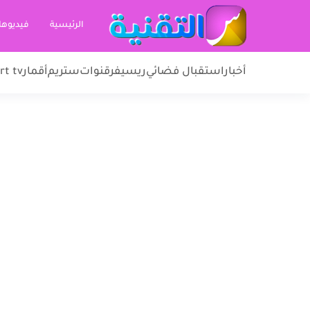
الرئيسية
فيديوها
أخبار
استقبال فضائي
ريسيفر
قنوات
ستريم
أقمار
rt tv