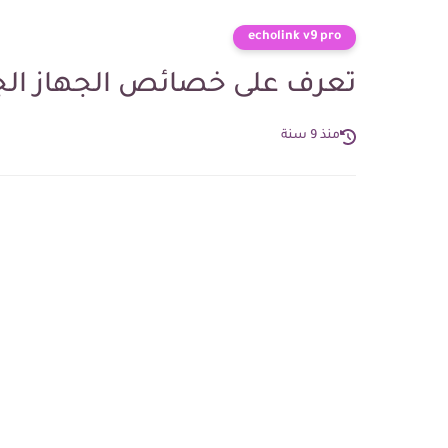
echolink v9 pro
تعرف على خصائص الجهاز الجديد NK V9 Pro 2
منذ 9 سنة