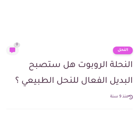
0
النحل
النحلة الروبوت هل ستصبح
البديل الفعال للنحل الطبيعي ؟
منذ 9 سنة