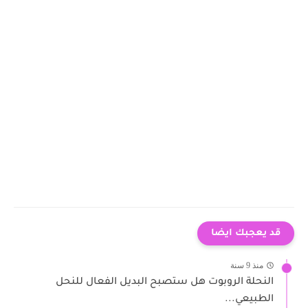
قد يعجبك ايضا
منذ 9 سنة
النحلة الروبوت هل ستصبح البديل الفعال للنحل
الطبيعي...