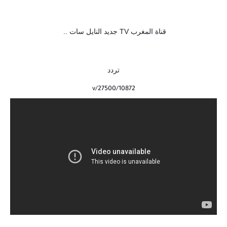
قناة المغرب TV جديد النايل سات ..
تردد
10872/v/27500