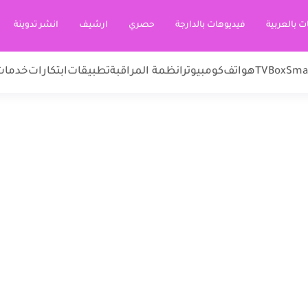
ت بالعربية
فيديوهات بالدارجة
حصري
ارشيف
انشر تدوينة
Sma
TVBox
هواتف
كومبيوتر
انظمة المراقبة
تطبيقات
ابتكارات
خدمات