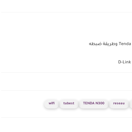
wifi
tubest
TENDA N300
reseau