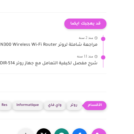
قد يعجبك ايضا
منذ 2 سنة
مراجعة شاملة لروتر Tenda N300 Wireless Wi-Fi Router وطريقة ضبطه
منذ 11 سنة
شرح مفصل لكيفية التعامل مع جهاز روتر D-Link DIR-514
روتر
واي فاي
informatique
Res