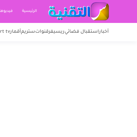
الرئيسية
فيديوها
أخبار
استقبال فضائي
ريسيفر
قنوات
ستريم
أقمار
rt tv