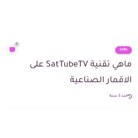
0
info
ماهي تقنية SatTubeTV على
الاقمار الصناعية
منذ 3 سنة