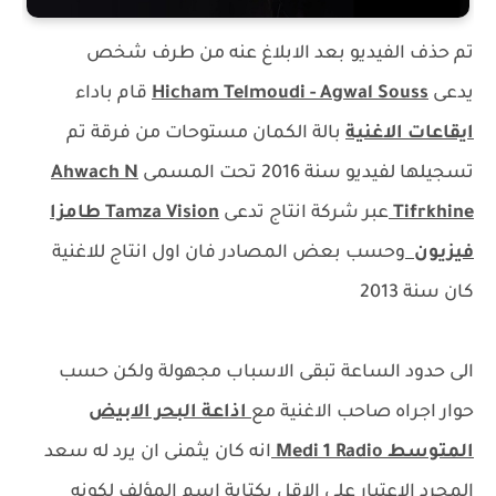
تم حذف الفيديو بعد الابلاغ عنه من طرف شخص
يدعى
Hicham Telmoudi - Agwal Souss
قام باداء
ايقاعات الاغنية
بالة الكمان مستوحات من فرقة تم
تسجيلها لفيديو سنة 2016 تحت المسمى
Ahwach N
Tifrkhine
عبر شركة انتاج تدعى
Tamza Vision طامزا
فيزيون
وحسب بعض المصادر فان اول انتاج للاغنية
كان سنة 2013
الى حدود الساعة تبقى الاسباب مجهولة ولكن حسب
حوار اجراه صاحب الاغنية مع
اذاعة البحر الابيض
المتوسط Medi 1 Radio
انه كان يثمنى ان يرد له سعد
المجرد الاعتبار على الاقل بكتابة اسم المؤلف لكونه