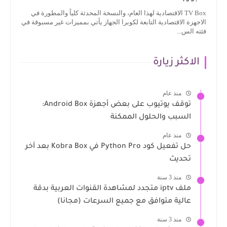
TV Box الاقتصادية لهذا العام، والنسخة المحدثة كلياً والمطورة في
الاجهزة الاقتصادية التابعة لكوبرا الجهاز يأتي بمميزات غير مسبوقة في
فئته الس...
الاكثر زيارة
منذ عام
توقف يوتيوب على بعض أجهزة Android Box:
السبب والحلول الممكنة
منذ عام
حل تفعيل كود Python Pro في Kobra Box بعد آخر
تحديث
منذ 3 سنة
ملف iptv متجدد لمشاهدة القنوات العربية بدقة
عالية متوافق مع جميع السرعات (مجانا)
منذ 3 سنة