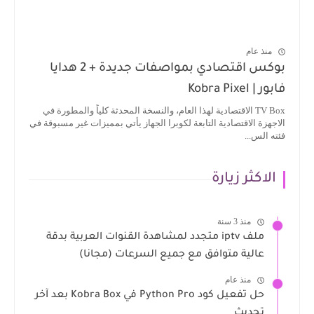
منذ عام
بوكس اقتصادي بمواصفات جديدة + 2 هدايا
فابور | Kobra Pixel
TV Box الاقتصادية لهذا العام، والنسخة المحدثة كلياً والمطورة في
الاجهزة الاقتصادية التابعة لكوبرا الجهاز يأتي بمميزات غير مسبوقة في
فئته الس...
الاكثر زيارة
منذ 3 سنة
ملف iptv متجدد لمشاهدة القنوات العربية بدقة
عالية متوافق مع جميع السرعات (مجانا)
منذ عام
حل تفعيل كود Python Pro في Kobra Box بعد آخر
تحديث