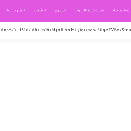
ت بالعربية
فيديوهات بالدارجة
حصري
ارشيف
انشر تدوينة
Sma
TVBox
هواتف
كومبيوتر
انظمة المراقبة
تطبيقات
ابتكارات
خدمات