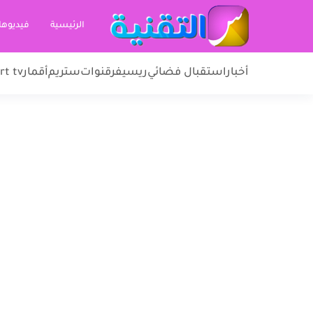
الرئيسية
فيديوها
أخبار
استقبال فضائي
ريسيفر
قنوات
ستريم
أقمار
rt tv