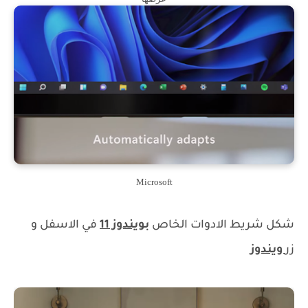
Microsoft
شكل شريط الادوات الخاص
بويندوز 11
في الاسفل و
زر
ويندوز