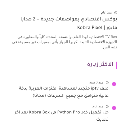
منذ عام
بوكس اقتصادي بمواصفات جديدة + 2 هدايا
فابور | Kobra Pixel
TV Box الاقتصادية لهذا العام، والنسخة المحدثة كلياً والمطورة في
الاجهزة الاقتصادية التابعة لكوبرا الجهاز يأتي بمميزات غير مسبوقة في
فئته الس...
الاكثر زيارة
منذ 3 سنة
ملف iptv متجدد لمشاهدة القنوات العربية بدقة
عالية متوافق مع جميع السرعات (مجانا)
منذ عام
حل تفعيل كود Python Pro في Kobra Box بعد آخر
تحديث