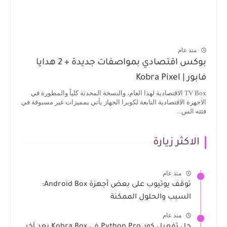
منذ عام
بوكس اقتصادي بمواصفات جديدة + 2 هدايا
فابور | Kobra Pixel
TV Box الاقتصادية لهذا العام، والنسخة المحدثة كلياً والمطورة في
الاجهزة الاقتصادية التابعة لكوبرا الجهاز يأتي بمميزات غير مسبوقة في
فئته الس...
الاكثر زيارة
منذ عام
توقف يوتيوب على بعض أجهزة Android Box:
السبب والحلول الممكنة
منذ عام
حل تفعيل كود Python Pro في Kobra Box بعد آخر