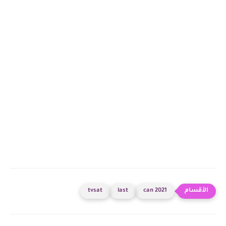
tvsat
last
can 2021