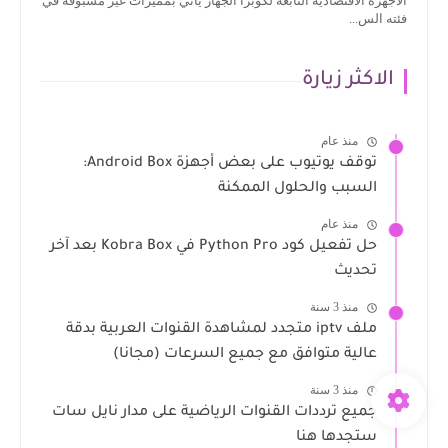
الاجهزة الاقتصادية التابعة لكوبرا الجهاز يأتي بمميزات غير مسبوقة في
فئته الس...
الاكثر زيارة
منذ عام
توقف يوتيوب على بعض أجهزة Android Box:
السبب والحلول الممكنة
منذ عام
حل تفعيل كود Python Pro في Kobra Box بعد آخر
تحديث
منذ 3 سنة
ملف iptv متجدد لمشاهدة القنوات العربية بدقة
عالية متوافق مع جميع السرعات (مجانا)
منذ 3 سنة
جميع ترددات القنوات الرياضية على مدار نايل سات
ستجدها هنا