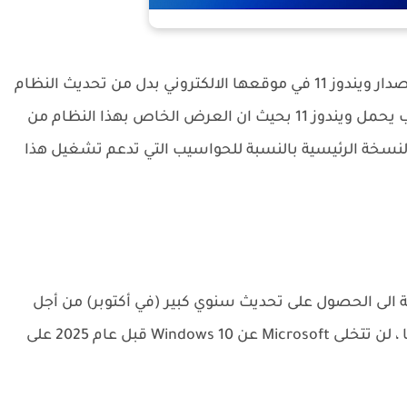
شركة مايكروسوفت اصبحت توفر امكانية شراء اصدار ويندوز 11 في موقعها الالكتروني بدل من تحديث النظام
من ويندوز 10 الى ويندوز 11 "مجانا" او شراء حاسوب يحمل ويندوز 11 بحيث ان العرض الخاص بهذا النظام من
وسوفت يصل الى 139 دولار في النسخة الرئيسية بالنسبة للحواسيب التي تدعم تشغيل هذا
جديدة اضافة الى الحصول على تحديث سنوي كبير (في أكتوبر) من أجل
جلب الابتكارات والتطور مع مرور الوقت. من جانبها ، لن تتخلى Microsoft عن Windows 10 قبل عام 2025 على