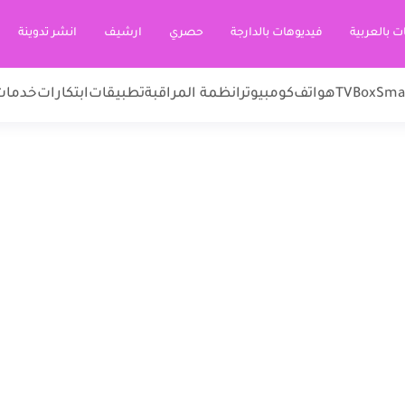
ت بالعربية
فيديوهات بالدارجة
حصري
ارشيف
انشر تدوينة
Sma
TVBox
هواتف
كومبيوتر
انظمة المراقبة
تطبيقات
ابتكارات
خدمات