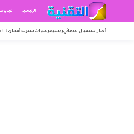
الرئيسية
فيديوها
أخبار
استقبال فضائي
ريسيفر
قنوات
ستريم
أقمار
rt tv