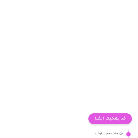
قد يعجبك ايضا
منذ بضع سنوات