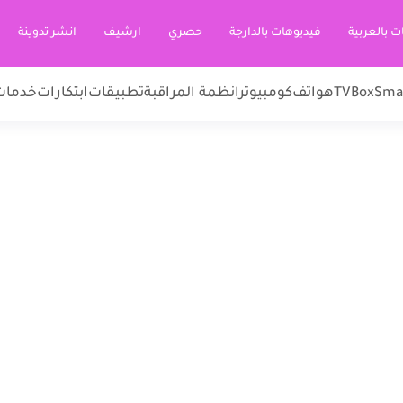
ت بالعربية
فيديوهات بالدارجة
حصري
ارشيف
انشر تدوينة
Sma
TVBox
هواتف
كومبيوتر
انظمة المراقبة
تطبيقات
ابتكارات
خدمات