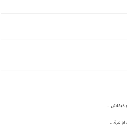
و كيفاش...
و مرة...