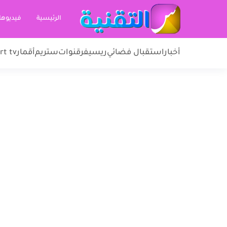
الرئيسية
فيديوها
أخبار
استقبال فضائي
ريسيفر
قنوات
ستريم
أقمار
rt tv