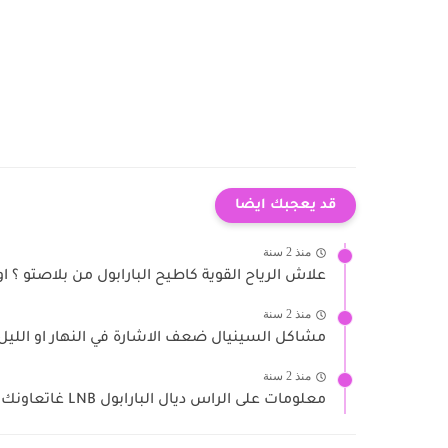
قد يعجبك ايضا
منذ 2 سنة
علاش الرياح القوية كاطيح البارابول من بلاصتو ؟ ا
منذ 2 سنة
مشاكل السينيال ضعف الاشارة في النهار او الليل ا
منذ 2 سنة
معلومات على الراس ديال البارابول LNB غاتعاونك فضبط الصحن أو...