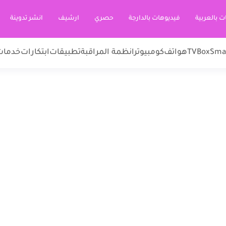
ت بالعربية
فيديوهات بالدارجة
حصري
ارشيف
انشر تدوينة
Sma
TVBox
هواتف
كومبيوتر
انظمة المراقبة
تطبيقات
ابتكارات
خدمات