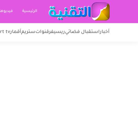
الرئيسية
فيديوها
أخبار
استقبال فضائي
ريسيفر
قنوات
ستريم
أقمار
rt tv